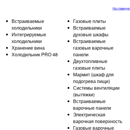
На главную
Встраиваемые
Газовые плиты
холодильники
Встраиваемые
Интегрируемые
духовые шкафы
холодильники
Встраиваемые
Хранение вина
газовые варочные
Холодильник PRO 48
панели
Двухтопливные
газовые плиты
Мармит (шкаф для
подогрева пищи)
Системы вентиляции
(вытяжки)
Встраиваемые
варочные панели
Электрическая
варочная поверхность
Газовые варочные