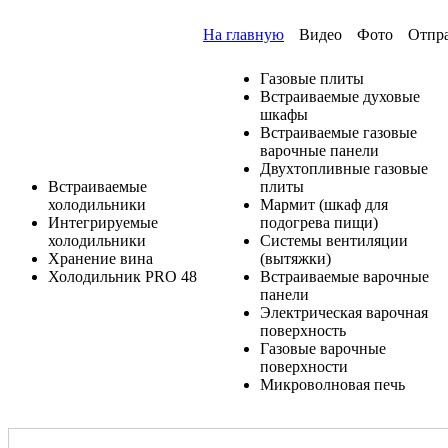
На главную
Видео
Фото
Отпр
Газовые плиты
Встраиваемые духовые
шкафы
Встраиваемые газовые
варочные панели
Двухтопливные газовые
Встраиваемые
плиты
холодильники
Мармит (шкаф для
Интегрируемые
подогрева пищи)
холодильники
Системы вентиляции
Хранение вина
(вытяжки)
Холодильник PRO 48
Встраиваемые варочные
панели
Электрическая варочная
поверхность
Газовые варочные
поверхности
Микроволновая печь