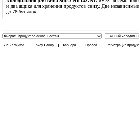
Холодильник для вина Sub-Zero I427RG
имеет восемь поло
и два ящика для хранения продуктов снизу. Две независимы
до 78 бутылок.
Sub-Zero|Wolf
|
Enkay Group
|
Карьера
|
Пресса
|
Регистрация продук