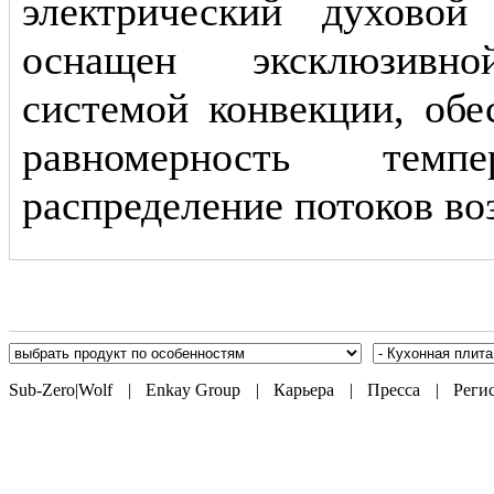
электрический духово
оснащен эксклюзивн
системой конвекции, об
равномерность темп
распределение потоков во
Sub-Zero|Wolf
|
Enkay Group
|
Карьера
|
Пресса
|
Реги