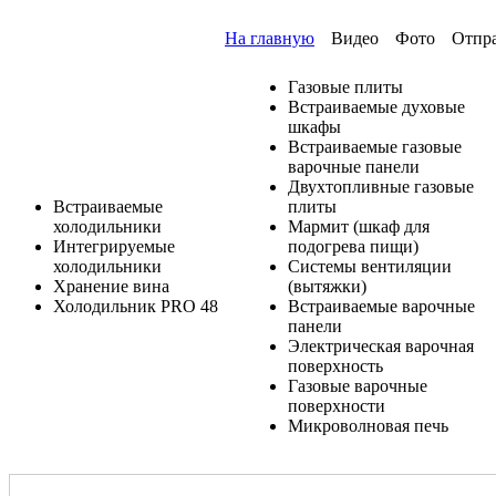
На главную
Видео
Фото
Отпр
Газовые плиты
Встраиваемые духовые
шкафы
Встраиваемые газовые
варочные панели
Двухтопливные газовые
Встраиваемые
плиты
холодильники
Мармит (шкаф для
Интегрируемые
подогрева пищи)
холодильники
Системы вентиляции
Хранение вина
(вытяжки)
Холодильник PRO 48
Встраиваемые варочные
панели
Электрическая варочная
поверхность
Газовые варочные
поверхности
Микроволновая печь